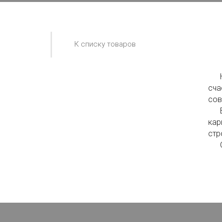
К списку товаров
На 
сча
сов
В п
кар
стр
Ста