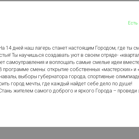
Есть
14 дней наш лагерь станет настоящим Городом, где ты с
стья! Ты научишься создавать уют в своем отряде- «кварта
ет самоуправления и воплощать самые смелые идеи вместе
рограмме смены: открытие собственных «мастерских» и «
навалы, выборы губернатора города, спортивные олимпиад
оить город мечты, где каждый найдет себе дело по душе!
нь жителем самого доброго и яркого Города – проведи э