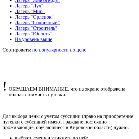
Лагерь "Живая вода"
Лагерь "Луч"
Лагерь "Мир"
Лагерь "Орленок"
Лагерь "Солнечный"
Лагерь "Строитель"
Лагерь "Юность"
На уровень выше
Сортировать:
по популярности
по цене
!
ОБРАЩАЕМ ВНИМАНИЕ, что на экране отображена
полная стоимость путевки.
Для выбора цены с учетом субсидии (право на приобретение
путевки с субсидией имеют граждане постоянно
проживающие, обучающиеся в Кировской области) нужно:
выбрать смену и кликнуть по ней;