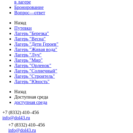
в лагере
Бронирование
Вопрос—ответ
Назад
Путевки
Лагерь "Березка"
Лагерь "Весна"
Лагерь "Дети Героев"
Лагерь "Живая вода"
Лагерь "Луч"
Лагерь "Мир"
Лагерь "Орленок"
Лагерь "Солнечный"
Лагерь "Строитель"
Лагерь "Юность"
Назад
Доступная среда
доступная среда
+7 (8332) 410–456
info@dol43.ru
+7 (8332) 410–456
info@dol43.ru