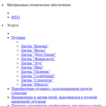
Материально-техническое обеспечение
МТО
Услуги
Путевки
Лагерь "Березка"
Лагерь "Весна"
Лагерь "Дети Героев"
Лагерь "Живая вода"
Лагерь "Луч"
Лагерь "Мир"
Лагерь "Орленок"
Лагерь "Солнечный"
Лагерь "Строитель"
Лагерь "Юность"
Приобретение путевки с использованием средств
субсидии
Направление в лагеря детей, находящихся в трудной
жизненной ситуации
Перечень документов, необходимых для заезда в лагерь