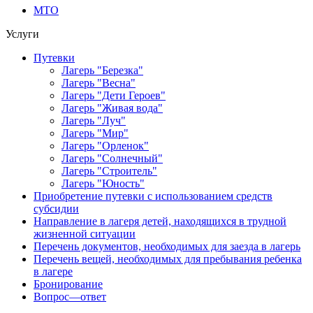
МТО
Услуги
Путевки
Лагерь "Березка"
Лагерь "Весна"
Лагерь "Дети Героев"
Лагерь "Живая вода"
Лагерь "Луч"
Лагерь "Мир"
Лагерь "Орленок"
Лагерь "Солнечный"
Лагерь "Строитель"
Лагерь "Юность"
Приобретение путевки с использованием средств
субсидии
Направление в лагеря детей, находящихся в трудной
жизненной ситуации
Перечень документов, необходимых для заезда в лагерь
Перечень вещей, необходимых для пребывания ребенка
в лагере
Бронирование
Вопрос—ответ