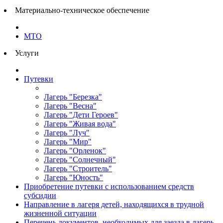
Материально-техническое обеспечение
МТО
Услуги
Путевки
Лагерь "Березка"
Лагерь "Весна"
Лагерь "Дети Героев"
Лагерь "Живая вода"
Лагерь "Луч"
Лагерь "Мир"
Лагерь "Орленок"
Лагерь "Солнечный"
Лагерь "Строитель"
Лагерь "Юность"
Приобретение путевки с использованием средств
субсидии
Направление в лагеря детей, находящихся в трудной
жизненной ситуации
Перечень документов, необходимых для заезда в лагерь