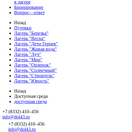
в лагере
Бронирование
Вопрос—ответ
Назад
Путевки
Лагерь "Березка"
Лагерь "Весна"
Лагерь "Дети Героев"
Лагерь "Живая вода"
Лагерь "Луч"
Лагерь "Мир"
Лагерь "Орленок"
Лагерь "Солнечный"
Лагерь "Строитель"
Лагерь "Юность"
Назад
Доступная среда
доступная среда
+7 (8332) 410–456
info@dol43.ru
+7 (8332) 410–456
info@dol43.ru