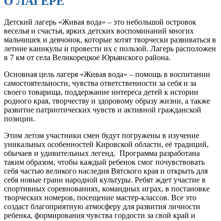
О ЛАГЕРЕ
Детский лагерь «Живая вода» – это небольшой островок
веселья и счастья, ярких детских воспоминаний многих
мальчишек и девчонок, которые хотят творчески развиваться в
летние каникулы и провести их с пользой. Лагерь расположен
в 7 км от села Великорецкое Юрьянского района.
Основная цель лагеря «Живая вода» – помощь в воспитании
самостоятельности, чувства ответственности за себя и за
своего товарища, поддержание интереса детей к истории
родного края, творчеству и здоровому образу жизни, а также
развитие патриотических чувств и активной гражданской
позиции.
Этим летом участники смен будут погружены в изучение
уникальных особенностей Кировской области, её традиций,
обычаев и удивительных легенд. Программа разработана
таким образом, чтобы каждый ребенок смог почувствовать
себя частью великого наследия Вятского края и открыть для
себя новые грани народной культуры. Ребят ждет участие в
спортивных соревнованиях, командных играх, в постановке
творческих номеров, посещение мастер-классов. Все это
создаст благоприятную атмосферу для развития личности
ребенка, формирования чувства гордости за свой край и