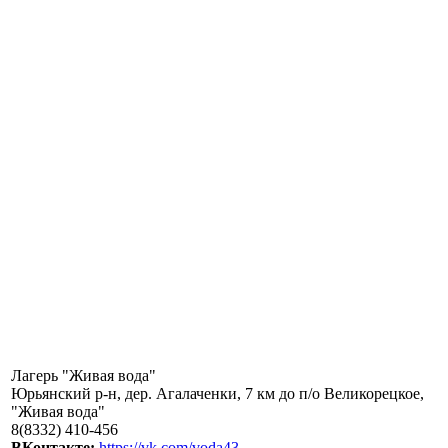
Лагерь "Живая вода"
Юрьянский р-н, дер. Агалаченки, 7 км до п/о Великорецкое,
"Живая вода"
8(8332) 410-456
ВКонтакте:
https://vk.com/voda43