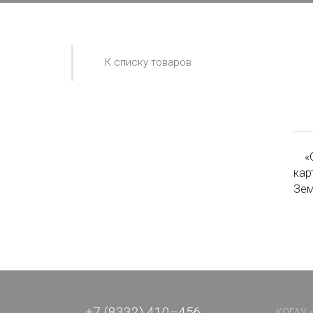
К списку товаров
«Ор
кар
Зем
+7 (8332) 410–456
КОГАУ «