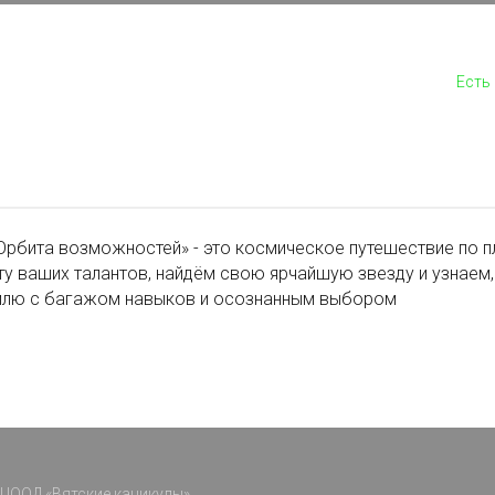
Есть
бита возможностей» - это космическое путешествие по п
ту ваших талантов, найдём свою ярчайшую звезду и узнаем,
лю с багажом навыков и осознанным выбором
ЦООД «Вятские каникулы»