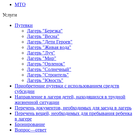
МТО
Услуги
Путевки
Лагерь "Березка"
Лагерь "Весна"
Лагерь "Дети Героев"
Лагерь "Живая вода"
Лагерь "Луч"
Лагерь "Мир"
Лагерь "Орленок"
Лагерь "Солнечный"
Лагерь "Строитель"
Лагерь "Юность"
Приобретение путевки с использованием средств
субсидии
Направление в лагеря детей, находящихся в трудной
жизненной ситуации
Перечень документов, необходимых для заезда в лагерь
Перечень вещей, необходимых для пребывания ребенка
в лагере
Бронирование
Вопрос—ответ