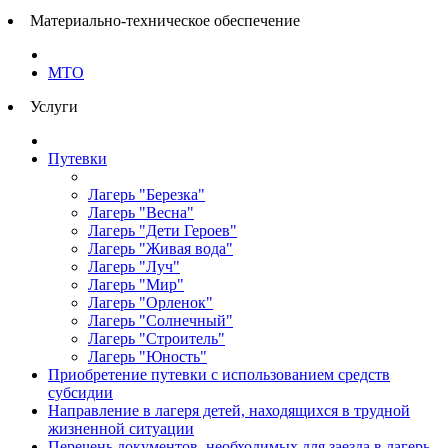
Материально-техническое обеспечение
МТО
Услуги
Путевки
Лагерь "Березка"
Лагерь "Весна"
Лагерь "Дети Героев"
Лагерь "Живая вода"
Лагерь "Луч"
Лагерь "Мир"
Лагерь "Орленок"
Лагерь "Солнечный"
Лагерь "Строитель"
Лагерь "Юность"
Приобретение путевки с использованием средств
субсидии
Направление в лагеря детей, находящихся в трудной
жизненной ситуации
Перечень документов, необходимых для заезда в лагерь