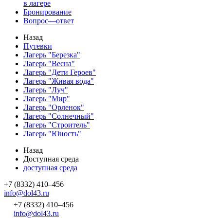
в лагере
Бронирование
Вопрос—ответ
Назад
Путевки
Лагерь "Березка"
Лагерь "Весна"
Лагерь "Дети Героев"
Лагерь "Живая вода"
Лагерь "Луч"
Лагерь "Мир"
Лагерь "Орленок"
Лагерь "Солнечный"
Лагерь "Строитель"
Лагерь "Юность"
Назад
Доступная среда
доступная среда
+7 (8332) 410–456
info@dol43.ru
+7 (8332) 410–456
info@dol43.ru